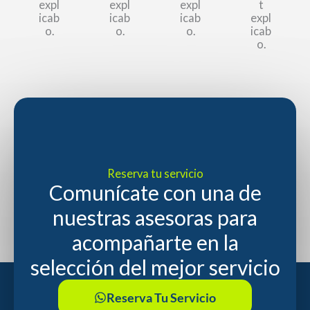
expl
expl
expl
t
icab
icab
icab
expl
o.
o.
o.
icab
o.
Reserva tu servicio
Comunícate con una de
nuestras asesoras para
acompañarte en la
selección del mejor servicio
Reserva Tu Servicio