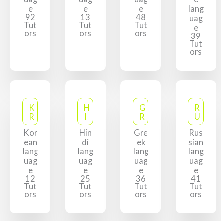
e
e
e
lang
92
13
48
uag
Tut
Tut
Tut
e
ors
ors
ors
39
Tut
ors
K
H
G
R
R
I
R
U
Kor
Hin
Gre
Rus
ean
di
ek
sian
lang
lang
lang
lang
uag
uag
uag
uag
e
e
e
e
12
25
36
41
Tut
Tut
Tut
Tut
ors
ors
ors
ors