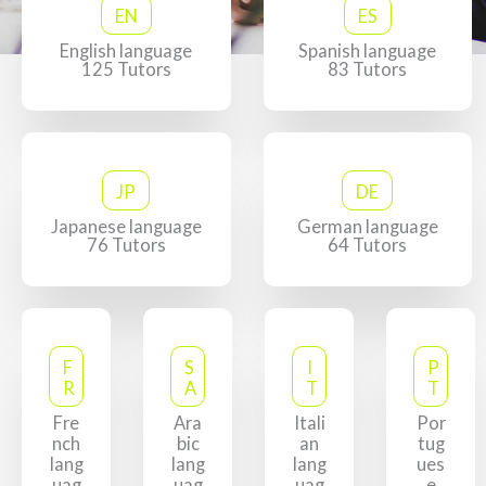
EN
ES
English language
Spanish language
125 Tutors
83 Tutors
JP
DE
Japanese language
German language
76 Tutors
64 Tutors
F
S
I
P
R
A
T
T
Fre
Ara
Itali
Por
nch
bic
an
tug
lang
lang
lang
ues
uag
uag
uag
e