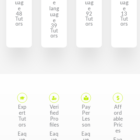
uag
e
uag
uag
e
lang
e
e
48
92
13
uag
Tut
Tut
Tut
e
ors
ors
ors
39
Tut
ors
Exp
Veri
Pay
Aff
ert
fied
Per
ord
Tut
Pro
Les
able
ors
files
son
Pric
es
Eaq
Eaq
Eaq
ue
ue
ue
Eaq