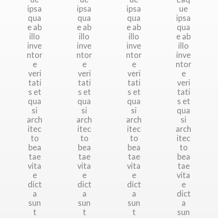
ipsa
ipsa
ipsa
ue
qua
qua
qua
ipsa
e ab
e ab
e ab
qua
illo
illo
illo
e ab
inve
inve
inve
illo
ntor
ntor
ntor
inve
e
e
e
ntor
veri
veri
veri
e
tati
tati
tati
veri
s et
s et
s et
tati
qua
qua
qua
s et
si
si
si
qua
arch
arch
arch
si
itec
itec
itec
arch
to
to
to
itec
bea
bea
bea
to
tae
tae
tae
bea
vita
vita
vita
tae
e
e
e
vita
dict
dict
dict
e
a
a
a
dict
sun
sun
sun
a
t
t
t
sun