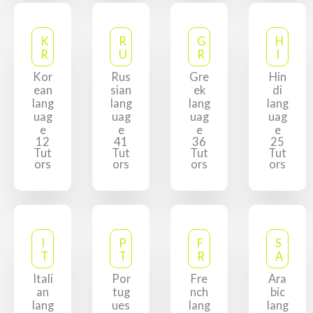
K
R
G
H
R
U
R
I
Kor
Rus
Gre
Hin
ean
sian
ek
di
lang
lang
lang
lang
uag
uag
uag
uag
e
e
e
e
12
41
36
25
Tut
Tut
Tut
Tut
ors
ors
ors
ors
I
P
F
S
T
T
R
A
Itali
Por
Fre
Ara
an
tug
nch
bic
lang
ues
lang
lang